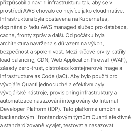
přizpůsobil a navrhl infrastrukturu tak, aby se v
prostředí AWS chovalo co nejvíce jako cloud-native.
Infrastruktura byla postavena na Kubernetes,
doplněná o řadu AWS managed služeb pro databáze,
cache, fronty zpráv a další. Od počátku byla
architektura navržena s důrazem na výkon,
bezpečnost a spolehlivost. Mezi klíčové prvky patřily
load balancing, CDN, Web Application Firewall (WAF),
zásady zero-trust, distroless kontejnerové image a
Infrastructure as Code (IaC). Aby bylo použití pro
vývojáře Quanti jednoduché a efektivní byly
vývojářské nástroje, provisioning infrastruktury a
automatizace nasazování integrovány do Internal
Developer Platform (IDP). Tato platforma umožnila
backendovým i frontendovým týmům Quanti efektivně
a standardizovaně vyvíjet, testovat a nasazovat