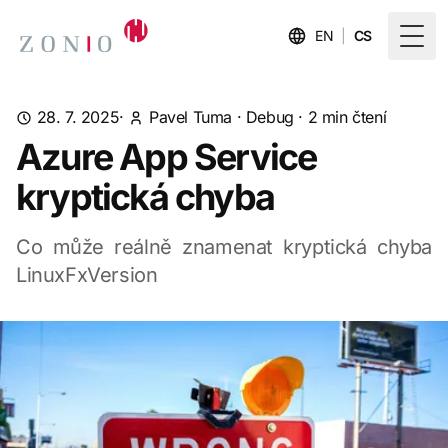
EN
|
CS
Togg
28. 7. 2025
·
Pavel Tuma
·
Debug
·
2 min čtení
Azure App Service
kryptická chyba
Co může reálně znamenat kryptická chyba
LinuxFxVersion