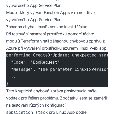
vytvořeného App Service Plan.
Modul, který vytváří Function Apps v rámci dříve
vytvořeného App Service Plan.
Záhadná chyba LinuxFxVersion Invalid Value
Při testování nasazení prostředků pomocí těchto
modulů Terraform vrátil záhadnou chybovou zprávu z
Azure při vytváření prostředku
azurerm_linux_web_app
:
performing CreateOrUpdate: unexpected status
  "Code": "BadRequest",
  "Message": "The parameter LinuxFxVersion h
  ...
}
Tato kryptická chybová zpráva poskytovala málo
vodítek pro řešení problému. Zpočátku jsem se zaměřil
na testování různých konfigurací
pro Linux App podle
application_stack