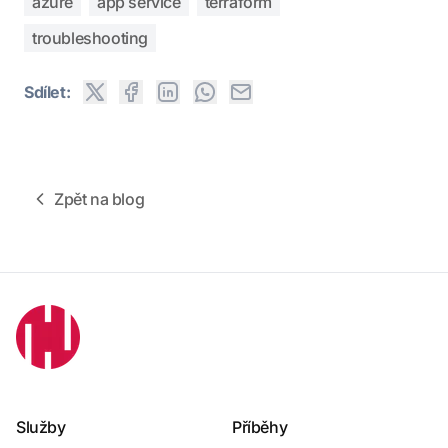
azure
app service
terraform
troubleshooting
Sdílet:
Zpět na blog
Služby
Příběhy